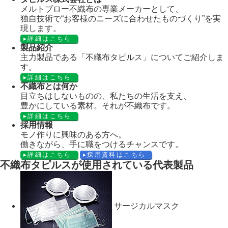
メルトブロー不織布の専業メーカーとして、
独自技術で“お客様のニーズに合わせたものづくり”を実
現します。
詳細はこちら
製品紹介
主力製品である「不織布タピルス」についてご紹介しま
す。
詳細はこちら
不織布とは何か
目立ちはしないものの、私たちの生活を支え、
豊かにしている素材。それが不織布です。
詳細はこちら
採用情報
モノ作りに興味のある方へ。
働きながら、手に職をつけるチャンスです。
詳細はこちら
採用資料はこちら
不織布タピルスが使用されている代表製品
サージカルマスク