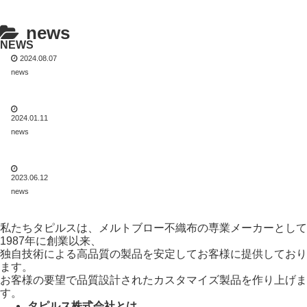
English
news
NEWS
2024.08.07
「ISCC PLUS認証」を取得しました。
news
「東京ビジネスデザインアワード2023」
2024.01.11
のテーマ賞を受賞しました。
news
“Top 5 Battery Manufacturing Solutions
2023.06.12
Providers”に選ばれました。
news
私たちタピルスは、メルトブロー不織布の専業メーカーとして
1987年に創業以来、
独自技術による高品質の製品を安定してお客様に提供しており
ます。
お客様の要望で品質設計されたカスタマイズ製品を作り上げま
す。
タピルス株式会社とは